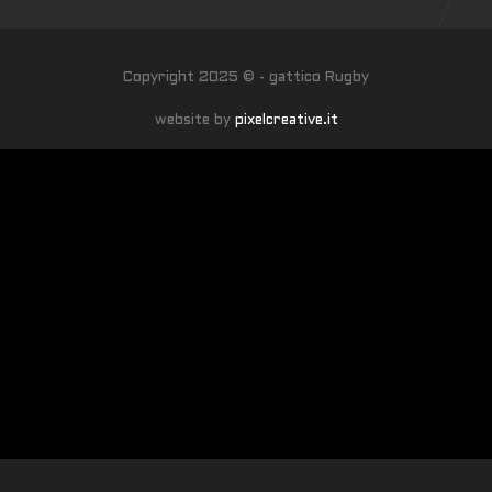
Copyright 2025 © - gattico Rugby
website by
pixelcreative.it