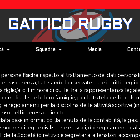
GATTICO RUGBY
tà
Squadre
Media
Conta
 persone fisiche rispetto al trattamento dei dati personal
̀ e trasparenza, tutelando la riservatezza e i diritti degli i
a figlio/a, o il minore di cui lei ha la rappresentanza lega
i con gli atleti e le loro famiglie, per la tutela dell’incolu
 e regolamenti per la disciplina delle attività sportive (i
enso dell’interessato inoltre
ata base informatico, ,la tenuta della contabilità, la ges
 norme di legge civilistiche e fiscali, dai regolamenti, da
bili della Società (direttivo e segreteria, allenatori, acco