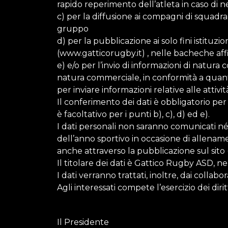
rapido reperimento dell’atleta in caso di ne
c) per la diffusione ai compagni di squadra di 
gruppo
d) per la pubblicazione ai solo fini istituzio
(www.gatticorugby.it) , nelle bacheche affis
e) e/o per l’invio di informazioni di natur
natura commerciale, in conformità a quanto
per inviare informazioni relative alle attiv
Il conferimento dei dati è obbligatorio per
è facoltativo per i punti b), c), d) ed e).
I dati personali non saranno comunicati né
dell’anno sportivo in occasione di allenamenti
anche attraverso la pubblicazione sul sito (
Il titolare dei dati è Gattico Rugby ASD, n
I dati verranno trattati, inoltre, dai collab
Agli interessati compete l’esercizio dei dirit
Il Presidente