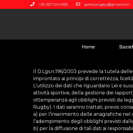
+39 351 704 9955
gatticorugby@gmail.com
Home
Socie
Il D.Lgs.n.196/2003 prevede la tutela delle
improntato ai principi di correttezza, liceita
L’utilizzo dei dati che riguardano Lei e suo/
attività sportive, della gestione dei rapport
ottemperanza agli obblighi previsti da leggi
Rugby). I dati saranno trattati, previo cons
a) per l’inserimento delle anagrafiche nel d
l’adempimento degli obblighi previsti dalle
b) per la diffusione di tali dati ai responsa