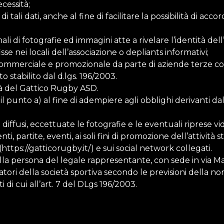
cessità;
tali dati, anche al fine di facilitare la possibilità di accor
nali di fotografie ed immagini atte a rivelare l’identità de
se nei locali dell’associazione o depliants informativi;
a commerciale e promozionale da parte di aziende terze con
 stabilito dal d.lgs. 196/2003.
ità del Gattico Rugby ASD.
 il punto a) al fine di adempiere agli obblighi derivanti da
 diffusi, eccettuate le fotografie e le eventuali riprese 
, partite, eventi, ai soli fini di promozione dell’attività st
https://gatticorugby.it/) e sui social network collegati.
ella persona del legale rappresentante, con sede in via Mazz
oratori della società sportiva secondo le previsioni della n
ti di cui all’art. 7 del DLgs 196/2003.