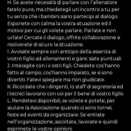
H. Se avete necessità di parlare con lʼallenatore
fatelo pure, ma chiedetegli un incontro a tu per
tu senza che i bambini siano partecipi al dialogo.
Esponete con calma la vostra situazione ed il
motivo per cui gli volete parlare. Parlate e non
urlate! Cercate il dialogo, offrite collaborazione e
risolverete di sicuro la situazione.
I. Avvisate sempre con anticipo della assenza di
vostro figlio ad allenamenti e gare; siate puntuali
J. Interagite con i v ostri figli. Chiedete cosʼhanno
fatto al campo, cosʼhanno imparato, se si sono
divertiti. Fatevi spiegare ma non giudicate.
K. Ricordate che i dirigenti, lo staff di segreteria ed
i tecnici lavorano con voi per il bene di vostro figlio
L. Rendetevi disponibili, se volete e potete, per
aiutare la Associazione quando ci sono tornei,
feste ed eventi da organizzare. Se entrate
nellʼorganizzazione, ascoltate, lavorate e quindi
esprimete le vostre opinioni.