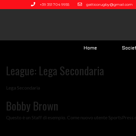
+39 351 704 9955
gatticorugby@gmail.com
Home
Socie
League:
Lega Secondaria
Lega Secondaria
Bobby Brown
Questo è un Staff di esempio. Come nuovo utente SportsPress d