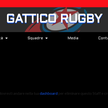
GATTICO RUGBY
tà
Squadre
Media
Conta
ovresti andare nella tua
dashboard
per eliminare questo Staff e cre